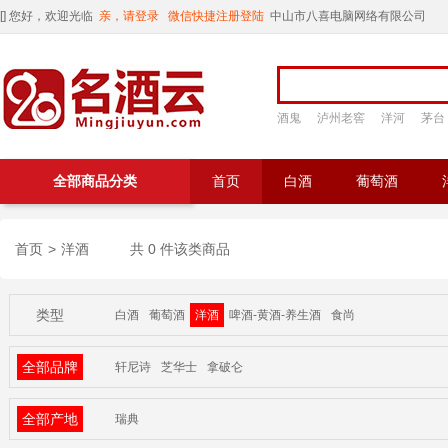
[
] 您好，欢迎光临
亲，请登录
微信快捷注册登陆
中山市八喜电脑网络有限公司
酒鬼
泸州老窖
洋河
茅台
全部商品分类
首页
白酒
葡萄酒
首页
>
洋酒
共 0 件该类商品
类型
白酒
葡萄酒
洋酒
啤酒-黄酒-养生酒
食尚
全部品牌
轩尼诗
芝华士
拿破仑
全部产地
瑞典