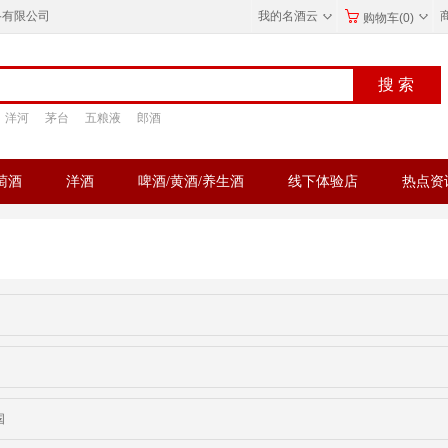
◇
◇
络有限公司
我的名酒云
购物车(0)
洋河
茅台
五粮液
郎酒
萄酒
洋酒
啤酒/黄酒/养生酒
线下体验店
热点资
国