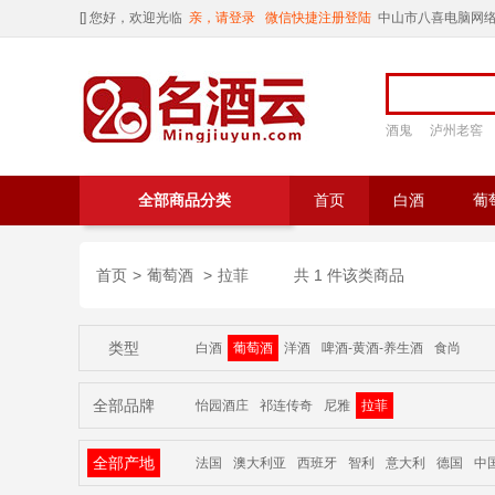
[
] 您好，欢迎光临
亲，请登录
微信快捷注册登陆
中山市八喜电脑网
酒鬼
泸州老窖
全部商品分类
首页
白酒
葡
首页
>
葡萄酒
>
拉菲
共 1 件该类商品
类型
白酒
葡萄酒
洋酒
啤酒-黄酒-养生酒
食尚
全部品牌
怡园酒庄
祁连传奇
尼雅
拉菲
全部产地
法国
澳大利亚
西班牙
智利
意大利
德国
中