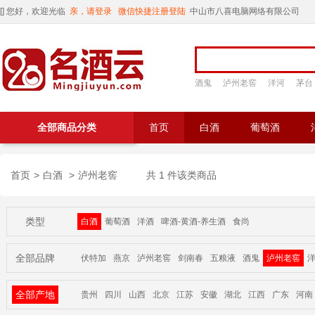
[
] 您好，欢迎光临
亲，请登录
微信快捷注册登陆
中山市八喜电脑网络有限公司
酒鬼
泸州老窖
洋河
茅台
全部商品分类
首页
白酒
葡萄酒
首页
>
白酒
>
泸州老窖
共 1 件该类商品
类型
白酒
葡萄酒
洋酒
啤酒-黄酒-养生酒
食尚
全部品牌
伏特加
燕京
泸州老窖
剑南春
五粮液
酒鬼
泸州老窖
全部产地
贵州
四川
山西
北京
江苏
安徽
湖北
江西
广东
河南