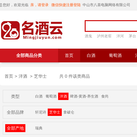
[
] 您好，欢迎光临
亲，请登录
微信快捷注册登陆
中山市八喜电脑网络有限公司
酒鬼
泸州老窖
洋河
茅台
全部商品分类
首页
白酒
葡萄酒
首页
>
洋酒
>
芝华士
共 0 件该类商品
类型
白酒
葡萄酒
洋酒
啤酒-黄酒-养生酒
食尚
全部品牌
轩尼诗
芝华士
拿破仑
全部产地
瑞典