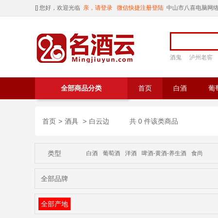
[
] 您好，欢迎光临
亲，请登录
微信快捷注册登陆
中山市八喜电脑网
酒鬼
泸州老窖
全部商品分类
首页
白酒
葡
首页
>
酒具
>
白云边
共 0 件该类商品
类型
白酒
葡萄酒
洋酒
啤酒-黄酒-养生酒
食尚
全部品牌
全部产地