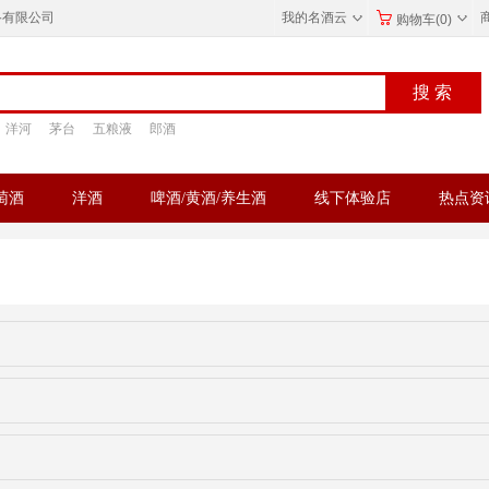
◇
◇
络有限公司
我的名酒云
购物车(0)
洋河
茅台
五粮液
郎酒
萄酒
洋酒
啤酒/黄酒/养生酒
线下体验店
热点资