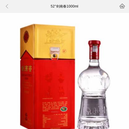


52°剑南春1000ml